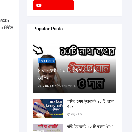
পিউটন
় ও
পিউটন
Popular Posts
ঔষধ.com
মাথা ব্যথার ১০ টি ঔষধের নামের
তালিকা
by
gazivai
-
ডিসেম্বর ০৮, ২০২০
কাশির ঔষধ ট্যাবলেট ১০ টি ভালো
ঔষধ
জুন ১৮, ২০২১
সর্দির ট্যাবলেট ১০ টি ভালো ঔষধ