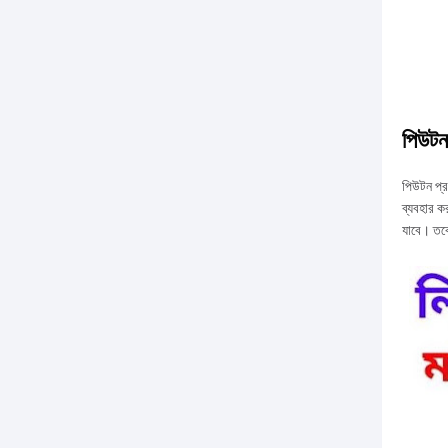
পিউটন
পিউটন প্
ব্যবহার ক
যাবে। তব