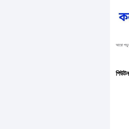
আরো
পড়ু
পিউটন