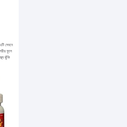
এটি সেবনে
শরীর ফুলে
্য ঝুঁকি