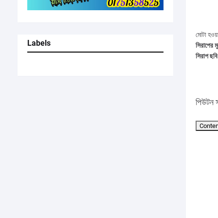
মোটা হওয
Labels
সিরাপের ম
সিরাপ ছবি
পিউটন 
Conte