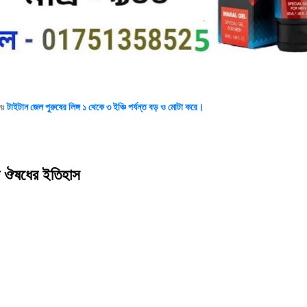
নঃ
টাইটান
জেল
পুরুষের
লিঙ্গ
১
থেকে
৩ ইঞ্চি
পর্যন্ত
বড়
ও
মোটা
করে।
 ঔষধের ইতিহাস