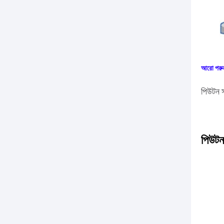
আরো পরুন
পিউটন 
পিউটন