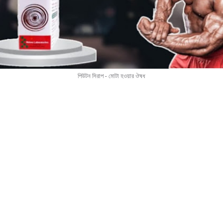
পিউটন সিরাপ - মোটা হওয়ার ঔষধ