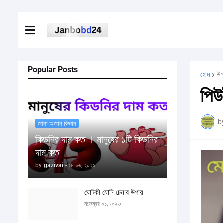
Popular Posts
হোম
উপ
পিউ
b
জানা অজান বিজ্ঞান
কিডনির দাম কত । মানুষের ১টি কিডনির
দাম কত
by
gazivai
-
মে ০৬, ২০২১
ঘোটকী যোনি চেনার উপায়
নভেম্বর ০১, ২০২৩