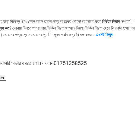
়ার জন্য বিভিন্ন ঔষধ সেবন করেন তাদের জন্য আজকের পোস্টে আলোচনা করব
পিউটন সিরাপ
সম্পর্কে।
ূল্য কত
? কোথায় কিনতে পাওয়া যায়,পিউটন সিরাপ খাওয়ার নিয়ম. পিউটন সিরাপ খেলে কি মোটা হওয়া যায
।
মেয়েদের গুপ্ত স্থান মেয়েদের পু -শি
ক্রয় করার জন্য ক্লিক করুন
-
এখনই কিনুন
সরাসরি অর্ডার করতে ফোন করুন- 01751358525
nts