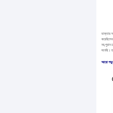
ডাক্তার আ
করেছিলেন 
নয়,পুরা
শুনেছি। 
আরো
পড়ু