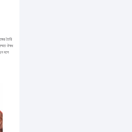
িজের তৈরি
সম্মত ঔষধ
েন বলে