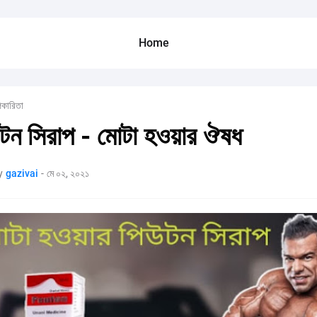
Home
কারিতা
টন সিরাপ - মোটা হওয়ার ঔষধ
y
gazivai
-
মে ০২, ২০২১