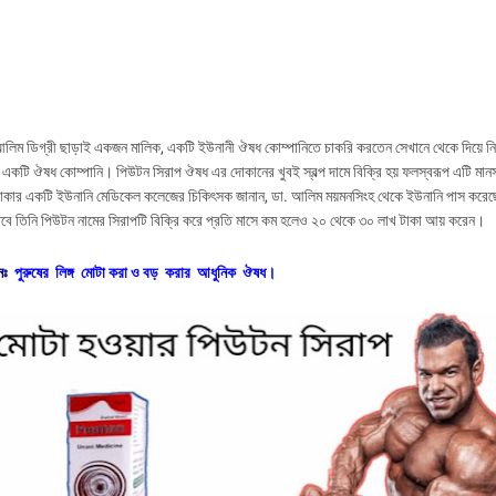
লিম ডিগ্রী ছাড়াই একজন মালিক, একটি ইউনানী ঔষধ কোম্পানিতে চাকরি করতেন সেখানে থেকে দিয়ে ন
একটি ঔষধ কোম্পানি। পিউটন সিরাপ ঔষধ এর দোকানের খুবই স্বল্প দামে বিক্রি হয় ফলস্বরূপ এটি মান
ন ঢাকার একটি ইউনানি মেডিকেল কলেজের চিকিৎসক জানান, ডা. আলিম ময়মনসিংহ থেকে ইউনানি পাস করেছ
তবে তিনি পিউটন নামের সিরাপটি বিক্রি করে প্রতি মাসে কম হলেও ২০ থেকে ৩০ লাখ টাকা আয় করেন।
নঃ
পুরুষের
লিঙ্গ
মোটা
করা
ও
বড়
করার
আধুনিক
ঔষধ।