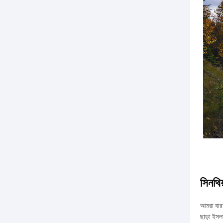
সিনথিয
আমরা যারা
ছাড়া ইসল