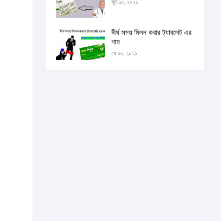
জুন ১৮, ২০২১
দীর্ঘ সময় মিলন করার ট্যাবলেট এর
নাম
মে ১৮, ২০২১