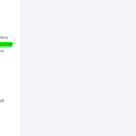
একজনের
ক বৈশিষ্ট্য
ংবা
কটি