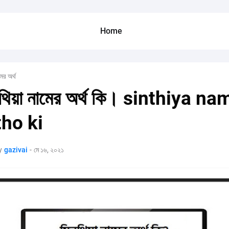
Home
মের অর্থ
থিয়া নামের অর্থ কি। sinthiya na
tho ki
y
gazivai
-
মে ১৬, ২০২১