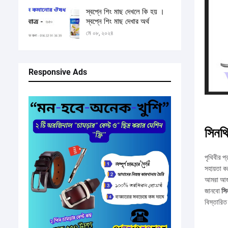
স্বপ্নে শিং মাছ দেখলে কি হয় ।
স্বপ্নে শিং মাছ দেখার অর্থ
মে ০৮, ২০২৪
Responsive Ads
সিনথ
পৃথিবীর প্
সহায়তা কর
আমরা আজ
জানবো
সি
বিস্তারিত