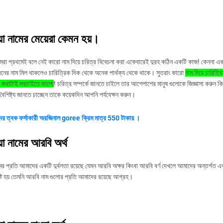
য়া নামের মেয়েরা কেমন হয়।
মরা প্রথমেই বলে নেই কারো নাম দিয়ে চরিত্র বিবেচনা করা একেবারেই দুরহ কঠিন একটি কাজ! কেননা 
ের নাম মিল থাকলেও চারিত্রিক দিক থেকে অনেক পার্থক্য থেকে থাকে। সুতরাং কারো
নাম দিয়ে চারিত্রি
না করাটাই সবচাইতে ভালো
! চরিত্র সম্পর্কে জানতে চাইলে তার আশেপাশের মানুষ গুলোকে জিজ্ঞাসা করুন কি
 বৈশিষ্ট্য জানতে চাচ্ছেন তাকে কয়েকদিন আপনি পর্যবেক্ষন করুন।
ের ত্বক ফর্সাকারী অরজিনাল goree ক্রিম মাত্র 550 টাকায় ।
়া নামের আরবি অর্থ
র প্রতি আমাদের একটি দুর্বলতা রয়েছে যেমন আরবি অক্ষর কিংবা আরবি বর্ণ দেখলে আমাদের অন্তর্গত এ
সৃষ্টি হয় তেমনি আরবি নাম গুলোর প্রতি আমাদের রয়েছে আগ্রহ।