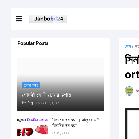
Popular Posts
হোম
না
সিন
or
চেনার উপায়
b
ঘোটকী যোনি চেনার উপায়
by
fdg
-
নভেম্বর ০১, ২০২৩
কিডনির দাম কত । মানুষের ১টি
কিডনির দাম কত
মে ০৬, ২০২১