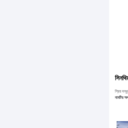
সিনথিয়
প্রিয় বন্
নামটির অর