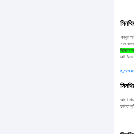
সিনথি
বন্ধুরা আ
সাথে একজন
বিবেচনা 
চারিত্রিক
👉 মেয়েদ
সিনথিয
আরবি নামে
দুর্বলতা 