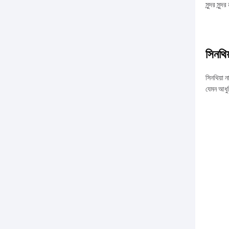
সুন্দর সুন
সিনথি
সিনথিয়া 
যেমন আধুন