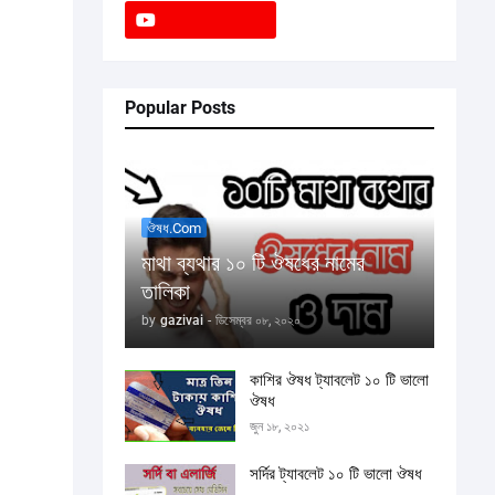
Popular Posts
ঔষধ.com
মাথা ব্যথার ১০ টি ঔষধের নামের
তালিকা
by
gazivai
-
ডিসেম্বর ০৮, ২০২০
কাশির ঔষধ ট্যাবলেট ১০ টি ভালো
ঔষধ
জুন ১৮, ২০২১
সর্দির ট্যাবলেট ১০ টি ভালো ঔষধ