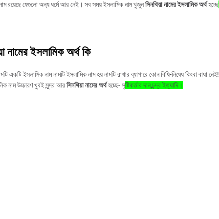
্দর নাম রয়েছে যেগুলো অন্য ধর্মে আর নেই। সব সময় ইসলামিক নাম খুজুন
সিনথিয়া নামের ইসলামিক অর্থ
হচ্ছে
য়া নামের ইসলামিক অর্থ কি
নামটি একটি ইসলামিক নাম নামটি ইসলামিক নাম হয় নামটি রাখার ব্যাপারে কোন বিধি-নিষেধ কিংবা বাধা নেই!
িক নাম উচ্চারণ খুবই সুন্দর আর
সিনথিয়া নামের অর্থ
হচ্ছে- সৃ
ষ্টিকর্তার দান,চন্দ্র ইত্যাদি।