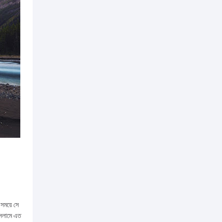
সময়ে সে
ইসলামে এত