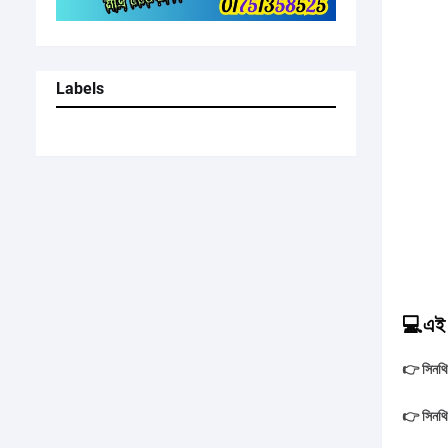
Labels
💻এই পো
👉 সিনথিয়
👉 সিনথিয