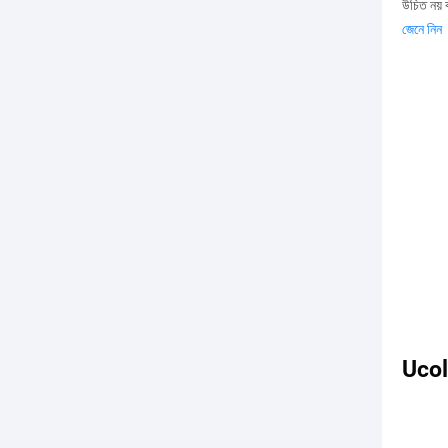
উচিত নয় 
জেনে
নিন
Ucol