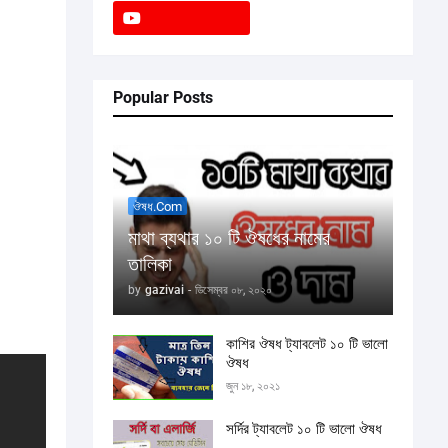
Popular Posts
ঔষধ.com
মাথা ব্যথার ১০ টি ঔষধের নামের
তালিকা
by
gazivai
-
ডিসেম্বর ০৮, ২০২০
কাশির ঔষধ ট্যাবলেট ১০ টি ভালো
ঔষধ
জুন ১৮, ২০২১
সর্দির ট্যাবলেট ১০ টি ভালো ঔষধ