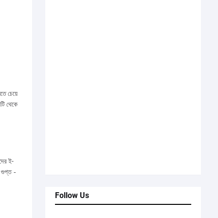
তে চেয়ে
লটি থেকে
দের ই-
ুপ্ত -
Follow Us