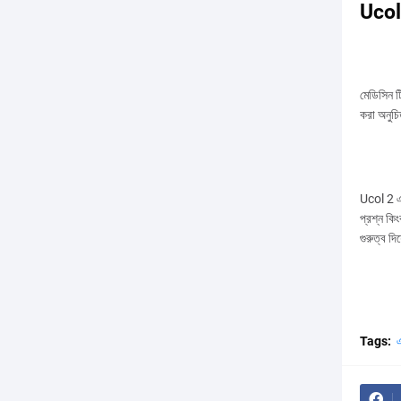
Ucol 2
মেডিসিন ট
করা অনুচি
Ucol 2 এর
প্রশ্ন কি
গুরুত্ব দি
Tags: