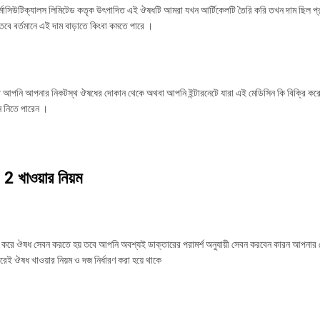
ার্মাসিউটিক্যালস লিমিটেড কতৃক উৎপাদিত এই ঔষধটি আমরা যখন আর্টিকেলটি তৈরি করি তখন দাম ছিল প
তবে বর্তমানে এই দাম বাড়াতে কিংবা কমতে পারে ।
ে আপনি আপনার নিকটস্থ ঔষধের দোকান থেকে অথবা আপনি ইন্টারনেটে যারা এই মেডিসিন কি বিক্রি কর
ে নিতে পারেন ।
2 খাওয়ার নিয়ম
ি করে ঔষধ সেবন করতে হয় তবে আপনি অবশ্যই ডাক্তারের পরামর্শ অনুযায়ী সেবন করবেন কারন আপনার
েই ঔষধ খাওয়ার নিয়ম ও দজ নির্ধারণ করা হয়ে থাকে