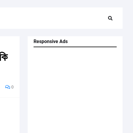
Responsive Ads
কি
0