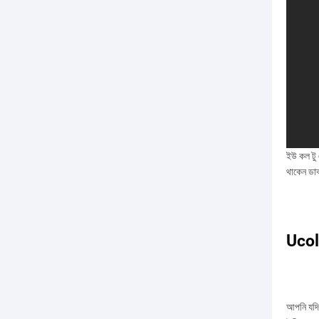
ইউ কল টু 
থাকেন ডাক
Ucol
আপনি যদি 