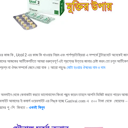
 কাজ কি , Ucol 2 এর কাজ কি খাওয়ার নিয়ম এবং পার্শপ্রতিক্রিয়া এ সম্পর্কে ইন্টারনেটে অনেকেই জান
দের আজকের আর্টিকেলটিতে আমরা গুরুত্বপূর্ণ এই প্রশ্নের উত্তর জানার চেষ্টা করব তো চলুন আর্টিকে
্ণ প্রশ্ন বা ঔষধ সম্পর্কে জেনে নেয়া যাক ।
আরো
পড়ুনঃ
মোটা
হওয়ার
ঔষধের
নাম
ও
দাম
 অনলাইন থেকে কেনাকাটা করতে ভালোবাসেন কিংবা পছন্দ করেন তাহলে আপনি ভিজিট করতে পারেন আমা
়েবসাইট আমাদের ই-কমার্স ওয়েবসাইট এর লিঙ্ক হচ্ছে
Gazivai.com এ ৫০০ টাকা থেকে মেয়েদের – গ
়েদের পু -শি কিনতে
-
এখনই কিনুন