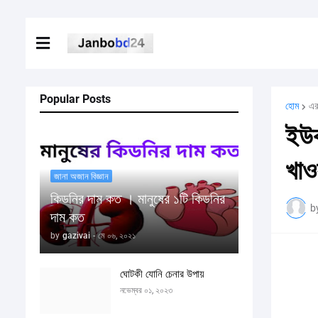
Popular Posts
হোম
এর
ইউক
খাওয
জানা অজান বিজ্ঞান
কিডনির দাম কত । মানুষের ১টি কিডনির
b
দাম কত
by
gazivai
-
মে ০৬, ২০২১
ঘোটকী যোনি চেনার উপায়
নভেম্বর ০১, ২০২৩