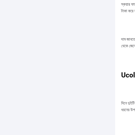
স্কয়ার ফ
টাকা করে 
দাম জানত
থেকে জেন
Ucol 
দিনে দুইট
ধরনের উপর