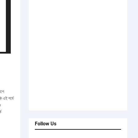
াশে
ি এই পর্বে
ও
ে
Follow Us