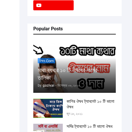
Popular Posts
ঔষধ.com
মাথা ব্যথার ১০ টি ঔষধের নামের
তালিকা
by
gazivai
-
ডিসেম্বর ০৮, ২০২০
কাশির ঔষধ ট্যাবলেট ১০ টি ভালো
ঔষধ
জুন ১৮, ২০২১
সর্দির ট্যাবলেট ১০ টি ভালো ঔষধ