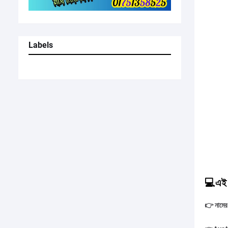
Labels
💻এই পো
👉 নামের 