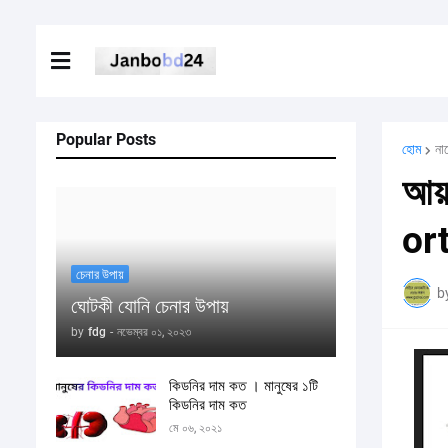
Popular Posts
হোম
না
আয়
or
চেনার উপায়
b
ঘোটকী যোনি চেনার উপায়
by
fdg
-
নভেম্বর ০১, ২০২৩
কিডনির দাম কত । মানুষের ১টি
কিডনির দাম কত
মে ০৬, ২০২১