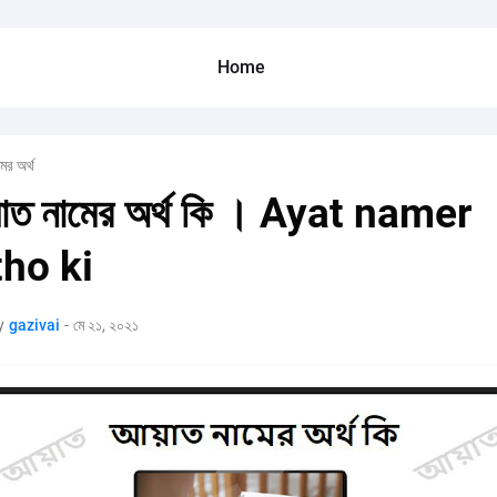
Home
মের অর্থ
াত নামের অর্থ কি । Ayat namer
tho ki
y
gazivai
-
মে ২১, ২০২১