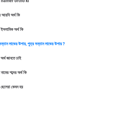
 namer ortho ki
 আরবি অর্থ কি
 ইসলামিক অর্থ কি
সন্তান
লাভের
উপায়
,
পুত্র
সন্তান
লাভের
উপায়
?
 অর্থ জানতে চাই
ামের শব্দের অর্থ কি
 ছেলেরা কেমন হয়