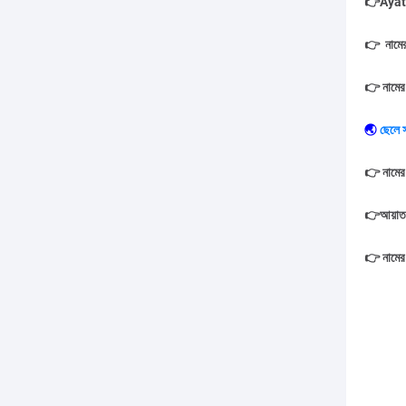
👉Ayat
👉 নামের
👉
নামের
🌏
ছেলে
👉
নামের
👉আয়াত ন
👉
নামের