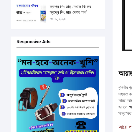
স্বপ্নে শিং মাছ দেখলে কি হয় ।
স্বপ্নে শিং মাছ দেখার অর্থ
মে ০৮, ২০২৪
Responsive Ads
আয়া
পৃথিবীর প্
সহায়তা কর
আমরা আজ
জানবো
আয
বিস্তারিত
আরো
পড