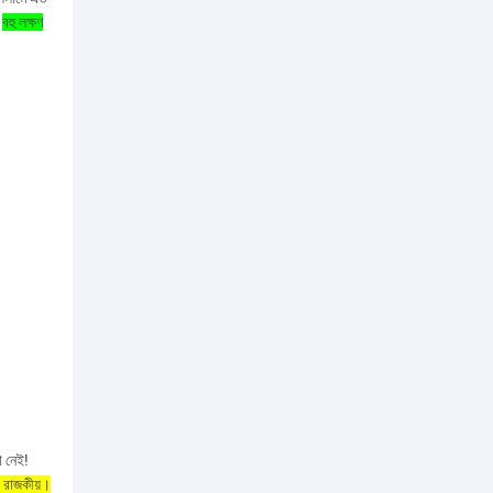
—
বহু লক্ষণ
া নেই!
দ, রাজকীয়।