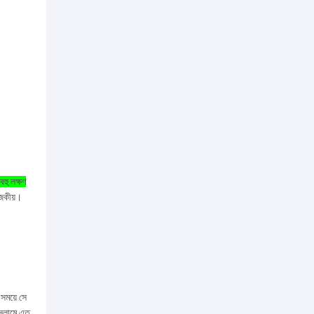
বহু লক্ষণ
রাজকীয়।
সময়ে সে
ইসলামে এত