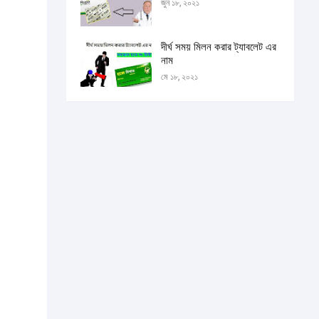
জুন ১৮, ২০২১
দীর্ঘ সময় মিলন করার ট্যাবলেট এর
নাম
মে ১৮, ২০২১