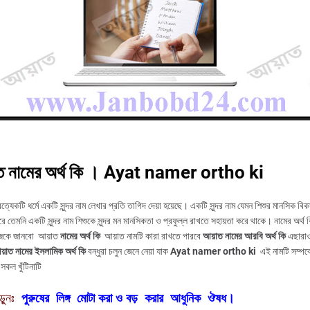
ত নামের অর্থ কি । Ayat namer ortho ki
রত্যেকটি ধর্মে একটি সুন্দর নাম লেখার প্রতি তাগিদ দেয়া হয়েছে। একটি সুন্দর নাম যেমন শিশুর মানসিক বিক
ে তেমনি একটি সুন্দর নাম শিশুকে সুন্দর মন মানসিকতা ও প্রফুল্ল রাখতে সহায়তা করে থাকে। নামের অর্থ ক
কে জানবো আয়াত
নামের অর্থ কি
আয়াত নামটি কারা রাখতে পারবে
আয়াত নামের আরবি অর্থ কি
এছারা
়াত নামের ইসলামিক অর্থ কি
বন্ধুরা চলুন জেনে নেয়া যাক
Ayat namer ortho ki
এই নামটি সম্পর্ক
 সকল খুঁটিনাটি
়ুনঃ
পুরুষের
লিঙ্গ
মোটা
করা
ও
বড়
করার
আধুনিক
ঔষধ।