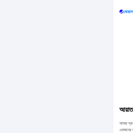
🌏
মেয়েদ
আয়াত
আমরা প্রথ
একজনের না