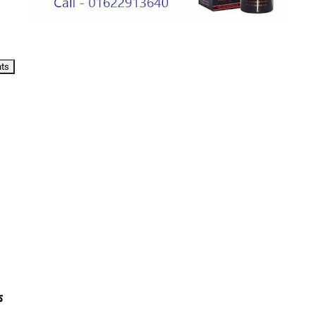
nts
ি