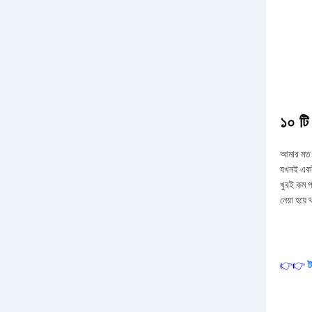
১০ টি 
আমার মত হ
যখনই একটু
খুবই কম প
নেয়া হয়ে
👉👉
ট