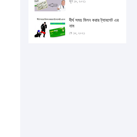
জুন ১৮, ২০২১
দীর্ঘ সময় মিলন করার ট্যাবলেট এর
নাম
মে ১৮, ২০২১