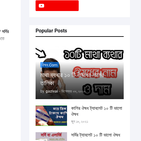
Popular Posts
 ?
সর্দির
়তে
ঔষধ.com
মাথা ব্যথার ১০ টি ঔষধের নামের
তালিকা
by
gazivai
-
ডিসেম্বর ০৮, ২০২০
কাশির ঔষধ ট্যাবলেট ১০ টি ভালো
ঔষধ
জুন ১৮, ২০২১
সর্দির ট্যাবলেট ১০ টি ভালো ঔষধ