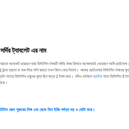
সর্দির ট্যাবলেট এর নাম
য়তো অনেকেই রয়েছেন যারা হিস্টাসিন ঔষধটি সর্দির ঔষধ হিসাবে অনেকবারই খেয়েছেন আমি ছোটবেলা 
 ঠান্ডা হয়তো বা নাক দিয়ে পানি ঝরতে তখন কিনে খেয়ে নিতাম। আমার ছোটবেলায় হিস্টাসিন ঔষধের মূল
্রতি পাতায় হিস্টাসিন ওষুধের মূল্য ছিল মাত্র 2 টাকা করে। যদিও বর্তমানে
প্রতীক
পাতা হিস্টাসিন 5 টা
 থাকে।
াইটান
জেল
পুরুষের
লিঙ্গ
এক
থেকে
তিন
ইঞ্চি
পর্যন্ত
বড়
ও
মোটা
করে।