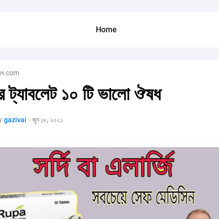
Home
ষধ.com
দির ট্যাবলেট ১০ টি ভালো ঔষধ
y
gazivai
-
জুন ১৮, ২০২১