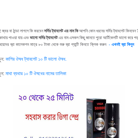
:
জ্বর বা ঠান্ডা লাগলে কি করবেন
সর্দির ট্যাবলেট এর নাম কি
আপনি কোন ধরনের সর্দির ট্যাবলেট কিনবেন
োথায় পাওয়া যায় এবং
ভালো সর্দির ট্যাবলেট
এর নাম এসকল কিছু জানতে পুরো আর্টিকেলটি ভালো করে পড
েয়েদের ব্রা কালেকশন মাত্র ৮০ টাকা থেকে শুরু ব্রা প্যান্টি কিনতে ক্লিক করুন
- এখনই ব্রা কিনুন
ুন
:
কাশির
ঔষধ
ট্যাবলেট
১০
টি
ভালো
ঔষধ
.
ুন:
মাথা
ব্যথার
১০
টি
ঔষধের
নামের
তালিকা