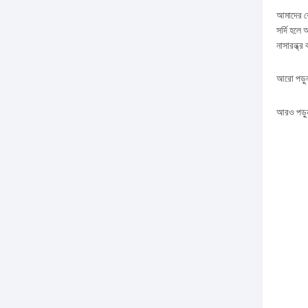
আমাদের কোন
সর্দি হলে 
নাসারন্ধ্র
আরো
পড়ু
আরও পড়ু