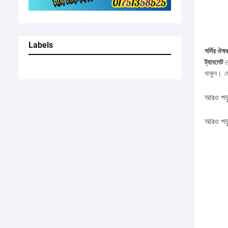
Labels
সর্দির ঔষধ
ট্যাবলেট
ক
থাকুন।
ম
আরও
পড়
আরও পড়