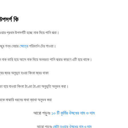
 উপসর্গ কি
হওয়ার প্রথম উপসর্গটি হচ্ছে নাক দিয়ে পানি ঝরা।
ছুর গন্ধ নেয়ার
ক্ষেত্রে
পরিবর্তন টের পাওয়া।
হলে নাক ভারি হয়ে আসে নাক দিয়ে অনবরত পানি ঝরার কারণে এটি হয়ে থাকে।
্বর জ্বর অনুভূত হওয়া কিংবা জ্বর থাকা
্ডা হয়ে যাওয়া কিংবা ঠাণ্ডা ঠাণ্ডা অনুভূতি অনুভব করা।
েকে মাঝারি ধরনের মাথা ব্যাথা অনুভব করা
আরো পড়ুনঃ
১০ টি কৃর্মির ঔষধের নাম ও দাম
আরো
পড়ুনঃ
মোটা
হওয়ার
ঔষধের
নাম
ও
দাম