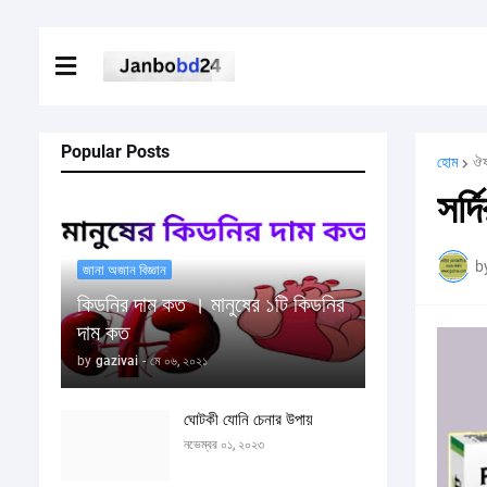
Popular Posts
হোম
ঔ
সর্
b
জানা অজান বিজ্ঞান
কিডনির দাম কত । মানুষের ১টি কিডনির
দাম কত
by
gazivai
-
মে ০৬, ২০২১
ঘোটকী যোনি চেনার উপায়
নভেম্বর ০১, ২০২৩