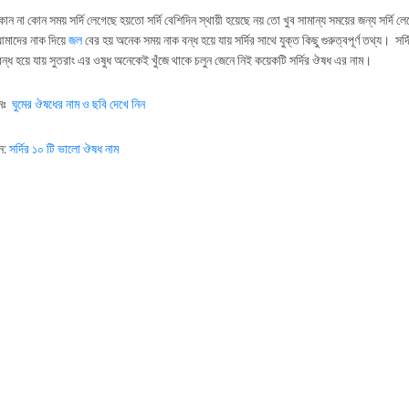
 না কোন সময় সর্দি লেগেছে হয়তো সর্দি বেশিদিন স্থায়ী হয়েছে নয় তো খুব সামান্য সময়ের জন্য সর্দি 
আমাদের নাক দিয়ে
জল
বের হয় অনেক সময় নাক বন্ধ হয়ে যায় সর্দির সাথে যুক্ত কিছু গুরুত্বপূর্ণ তথ্য। সর্দ
 বন্ধ হয়ে যায় সুতরাং এর ওষুধ অনেকেই খুঁজে থাকে চলুন জেনে নিই কয়েকটি সর্দির ঔষধ এর নাম।
নঃ
ঘুমের
ঔষধের
নাম
ও
ছবি
দেখে
নিন
ন:
সর্দির ১০ টি ভালো ঔষধ নাম