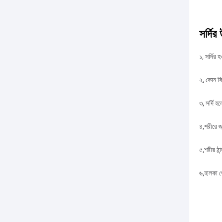
সর্দির
১, সর্দির 
২, কোন কি
৩, সর্দি 
৪,শরীরে জ
৫,শরীর ঠান
৬,হালকা থ