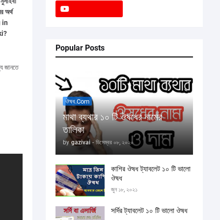
ও
নুসাইবা
র অর্থ
 in
ki?
Popular Posts
থ্য জানতে
ঔষধ.com
মাথা ব্যথার ১০ টি ঔষধের নামের
তালিকা
by
gazivai
-
ডিসেম্বর ০৮, ২০২০
কাশির ঔষধ ট্যাবলেট ১০ টি ভালো
ঔষধ
জুন ১৮, ২০২১
সর্দির ট্যাবলেট ১০ টি ভালো ঔষধ