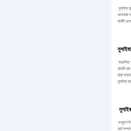
নুসাইবা শব
আপনারা আপ
নামটি এস
নুসাইবা
বাঙালিরা 
আরবি শব্দ
যারা সন্ত
নুসাইবা ন
নুসাইব
বন্ধুগণ উ
অর্থ সম্প