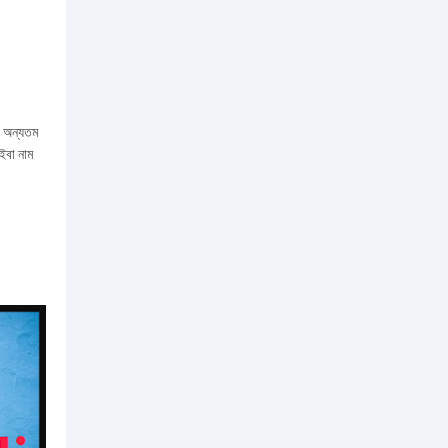
টি অন্যতম
াইবা নাম