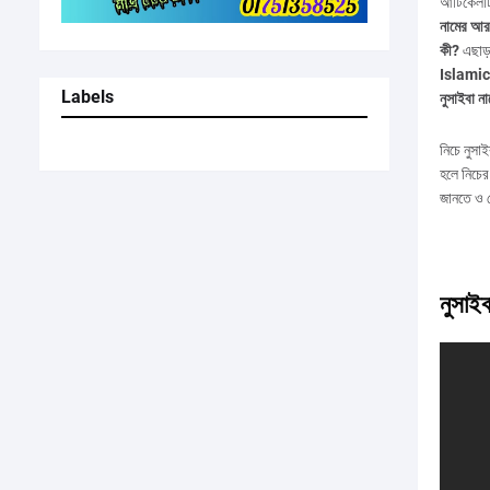
আর্টিকেল
নামের আরব
কী?
এছাড
Islami
Labels
নুসাইবা ন
নিচে নুসাই
হলে নিচের 
জানতে ও 
নুসাইব