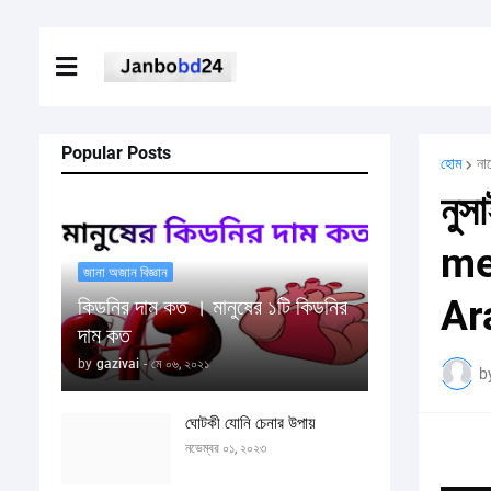
Popular Posts
হোম
না
নুস
me
জানা অজান বিজ্ঞান
Ar
কিডনির দাম কত । মানুষের ১টি কিডনির
দাম কত
by
gazivai
-
মে ০৬, ২০২১
b
ঘোটকী যোনি চেনার উপায়
নভেম্বর ০১, ২০২৩