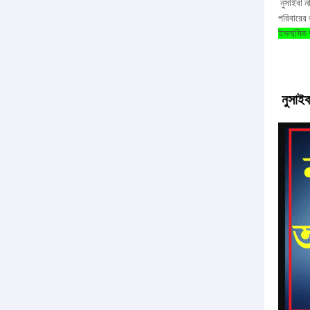
নুসাইবা ন
পরিবারের 
ইসলামিক অ
নুসাইব