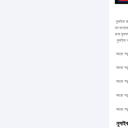
নুসাইবা ন
হল ভাগ্যব
রাখা মুসল
নুসাইবা ন
আরো
পড়
আরো
পড়
আরো
পড়
আরো
পড়
আরো
পড়
নুসাইবা