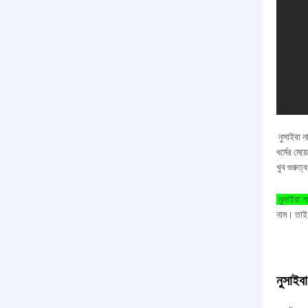
নুসাইবা ন
ধর্মের মেয়
খুব গুরুত্বপ
নুসাইবা ন
নাম। তাই
নুসাইব