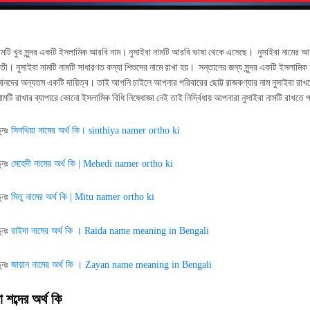
ামটি খুব সুন্দর একটি ইসলামিক আরবি নাম। নুসাইবা নামটি আরবি ভাষা থেকে এসেছে। নুসাইবা নামের আর
তী। নুসাইবা নামটি নামটি সাধারণত কন্যা শিশুদের নামে রাখা হয়। সন্তানের জন্য সুন্দর একটি ইসলামি
মানদের অন্যতম একটি দায়িত্ব। তাই আপনি চাইলে আপনার পরিবারের ছোট্ট রাজকণ্যার নাম নুসাইবা রা
ামটি রাখার ব্যাপারে কোনো ইসলামিক বিধি নিষেধাজ্ঞা নেই তাই নির্দ্বিধায় আপনারা নুসাইবা নামটি রাখতে
ুনঃ
সিনথিয়া
নামের
অর্থ
কি।
sinthiya namer ortho ki
ুনঃ
মেহেদী
নামের
অর্থ
কি
| Mehedi namer ortho ki
ুনঃ
মিতু
নামের
অর্থ
কি
| Mitu namer ortho ki
।
ুনঃ
রাইদা
নামের
অর্থ
কি
Raida name meaning in Bengali
।
ুনঃ
জায়ান
নামের
অর্থ
কি
Zayan name meaning in Bengali
 শব্দের অর্থ কি