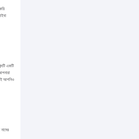
 করি
সাইবা
ব্দটি একটি
 আপনারা
মতোই আপনিও
া নামের