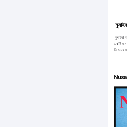
নুসাইব
নুসাইবা ন
একটি নাম।
কি ভেবে 
Nusa