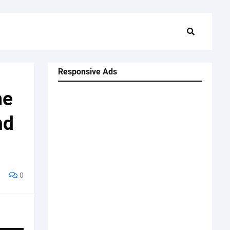
Responsive Ads
me
nd
0