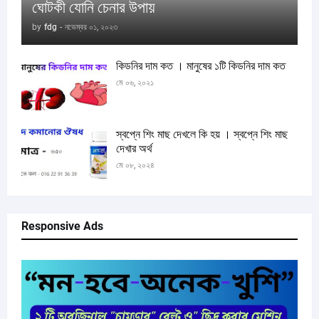
ঘোটকী যোনি চেনার উপায়
by
fdg
-
নভেম্বর ০১, ২০২৩
কিডনির দাম কত । মানুষের ১টি কিডনির দাম কত
মে ০৬, ২০২১
স্বপ্নে শিং মাছ দেখলে কি হয় । স্বপ্নে শিং মাছ
দেখার অর্থ
মে ০৮, ২০২৪
Responsive Ads