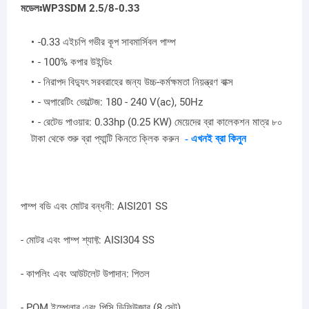
মডেলঃWP3SDM 2.5/8-0.33
-0.33 এইচপি গভীর কূপ সাবমার্সিবল পাম্প
- 100% কপার উইন্ডিং
- নিরাপদ বিদ্যুৎ সরবরাহের জন্য উচ্চ-কর্মক্ষমতা নিয়ন্ত্রণ বাক্স
- অপারেটিং ভোল্টেজ: 180 - 240 V(ac), 50Hz
- রেটেড পাওয়ার: 0.33hp (0.25 KW) মেয়েদের ব্রা কালেকশন মাত্র ৮০
টাকা থেকে শুরু ব্রা প্যান্টি কিনতে ক্লিক করুন
- এখনই ব্রা কিনুন
পাম্প বডি এবং মোটর বন্ধনী: AISI201 SS
- মোটর এবং পাম্প শ্যাফ্ট: AISI304 SS
- কাপলিং এবং আউটলেট উপাদান: পিতল
- POM ইম্পেলার এবং পিসি ডিফিউজার (8 সেট)