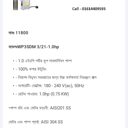
দামঃ 11800
মডেলঃWP3SDM 3/21-1.0hp
- 1.0 এইচপি গভীর কূপ সাবমার্সিবল পাম্প
- 100% কপার উইন্ডিং
- নিরাপদ বিদ্যুৎ সরবরাহের জন্য উচ্চ কর্মক্ষমতা নিয়ন্ত্রণ বাক্স
- অপারেটিং ভোল্টেজ: 180 - 240 V(ac), 50Hz
- রেটেড পাওয়ার: 1.0hp (0.75 KW)
•পাম্প বডি এবং মোটর বন্ধনী: AISI201 SS
মোটর এবং পাম্প শ্যাফ্ট: AISI 304 SS