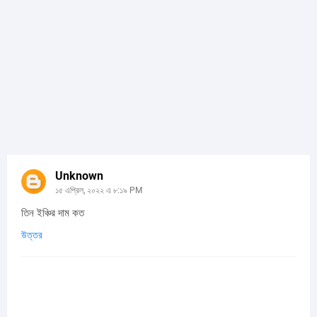
Unknown
১৫ এপ্রিল, ২০২২ এ ৮:১৯ PM
তিন ইঞ্চির দাম কত
উত্তর