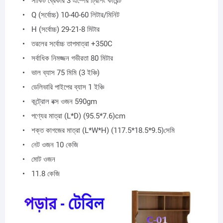
সার্কিট ব্রেকার 3 এম্পের ট্রিপিং কারেন্ট
Q (সর্বোচ্চ) 10-40-60 লিটার/মিনিট
H (সর্বোচ্চ) 29-21-8 মিটার
তরলের সর্বোচ্চ তাপমাত্রা +350C
সর্বাধিক নিমজ্জন গভীরতা 80 মিটার
ভাল ব্যাস 75 মিমি (3 ইঞ্চি)
ডেলিভারি পাইপের ব্যাস 1 ইঞ্চি
কন্ট্রোল বক্স ওজন 590gm
পণ্যের মাত্রা (L*D) (95.5*7.6)cm​
শক্ত কাগজের মাত্রা (L*W*H) (117.5*18.5*9.5)সেমি
নেট ওজন 10 কেজি
মোট ওজন
11.8 কেজি