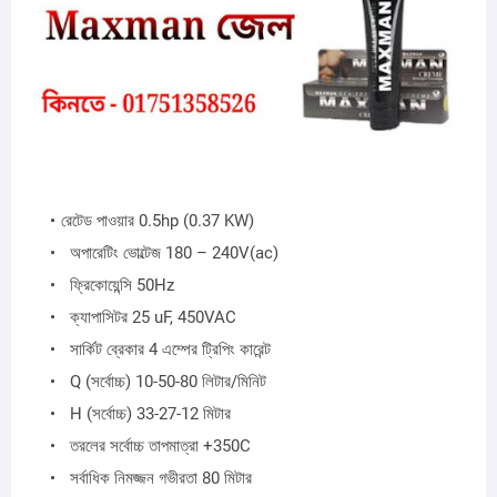
রেটেড পাওয়ার 0.5hp (0.37 KW)
অপারেটিং ভোল্টেজ 180 – 240V(ac)
ফ্রিকোয়েন্সি 50Hz
ক্যাপাসিটর 25 uF, 450VAC
সার্কিট ব্রেকার 4 এম্পের ট্রিপিং কারেন্ট
Q (সর্বোচ্চ) 10-50-80 লিটার/মিনিট
H (সর্বোচ্চ) 33-27-12 মিটার
তরলের সর্বোচ্চ তাপমাত্রা +350C
সর্বাধিক নিমজ্জন গভীরতা 80 মিটার