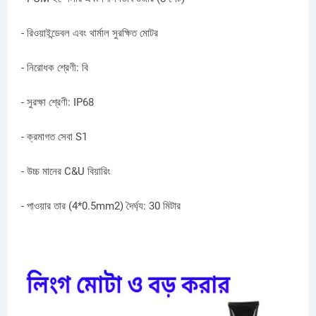
- রিওয়াইন্ডেবল এবং থার্মাল সুরক্ষিত মোটর
- নিরোধক শ্রেণী: বি
- সুরক্ষা শ্রেণী: IP68
- ক্রমাগত সেবা S1
- উচ্চ মানের C&U বিয়ারিং
- পাওয়ার তার (4*0.5mm2) দৈর্ঘ্য: 30 মিটার