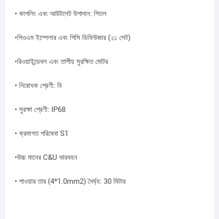
• কাপলিং এবং আউটলেট উপাদান: পিতল
•পিওএম ইম্পেলার এবং পিসি ডিফিউজার (২১ সেট)
•রিওয়াইন্ডেবল এবং তাপীয় সুরক্ষিত মোটর
• নিরোধক শ্রেণী: বি
• সুরক্ষা শ্রেণী: IP68
• ক্রমাগত পরিষেবা S1
•উচ্চ মানের C&U ভারবহন
• পাওয়ার তার (4*1.0mm2) দৈর্ঘ্য: 30 মিটার