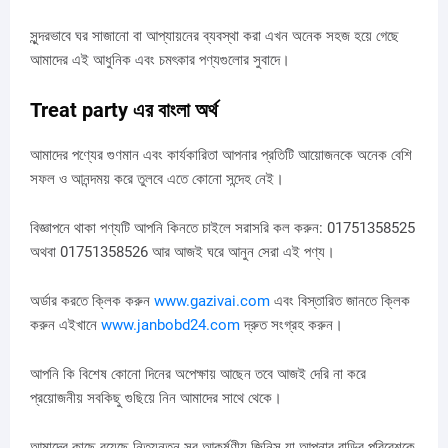
সুন্দরভাবে ঘর সাজানো বা আপ্যায়নের ব্যবস্থা করা এখন অনেক সহজ হয়ে গেছে
আমাদের এই আধুনিক এবং চমৎকার পণ্যগুলোর সুবাদে।
Treat party এর বাংলা অর্থ
আমাদের পণ্যের গুণমান এবং কার্যকারিতা আপনার প্রতিটি আয়োজনকে অনেক বেশি
সফল ও আনন্দময় করে তুলবে এতে কোনো সন্দেহ নেই।
বিজ্ঞাপনে থাকা পণ্যটি আপনি কিনতে চাইলে সরাসরি কল করুন: 01751358525
অথবা 01751358526 আর আজই ঘরে আনুন সেরা এই পণ্য।
অর্ডার করতে ক্লিক করুন
www.gazivai.com
এবং বিস্তারিত জানতে ক্লিক
করুন এইখানে
www.janbobd24.com
দ্রুত সংগ্রহ করুন।
আপনি কি বিশেষ কোনো দিনের অপেক্ষায় আছেন তবে আজই দেরি না করে
প্রয়োজনীয় সবকিছু গুছিয়ে নিন আমাদের সাথে থেকে।
আমাদের কাছে রয়েছে নিত্যনতুন সব আকর্ষণীয় জিনিস যা আপনার বাড়ির পরিবেশকে