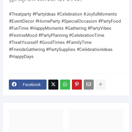
#Treatparty #PartyIdeas #Celebration #JoyfulMoments
#EventDecor #HomeParty #SpecialOccasion #PartyFood
#FunTime #HappyMoments #Gathering #PartyVibes
#FestiveMood #PartyPlanning #CelebrationTime
#TreatYourself #GoodTimes #FamilyTime
#FriendsGathering #PartySupplies #CelebrationIdeas
#HappyDays
Facebook