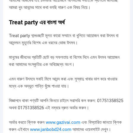
আমাদের আজকের এই চমৎকার আয়োজনে আপনাদের সবাইকে স্বাগতম জানাচ্ছি
আমরা খুব আনন্দের সাথে কথা বলছি দারুণ এক বিষয় নিয়ে।
Treat party এর বাংলা অর্থ
Treat party শব্দগুচ্ছটি মূলত কারো সম্মানে বা খুশিতে আয়োজন করা উৎসব বা
আনন্দঘন মুহূর্তের বিশেষ এক ধরনের ভোজ উৎসব।
মানুষের জীবনের প্রতিটি ছোট বড় সফলতায় বা বিশেষ দিনে এমন উৎসব আয়োজন
করা আমাদের সংস্কৃতির এক অবিচ্ছেদ্য অংশ।
এমন দারুণ উৎসবে সবাই মিলে আনন্দ করা এবং সুস্বাদু খাবার ভাগ করে খাওয়ার
মধ্যে এক অদ্ভুত শান্তি খুঁজে পাওয়া যায়।
বিজ্ঞাপনে থাকা পণ্যটি আপনি কিনতে চাইলে সরাসরি কল করুন: 01751358525
অথবা 01751358526 এই নম্বরে দ্রুত অর্ডার করুন।
অর্ডার করতে ক্লিক করুন
www.gazivai.com
এবং বিস্তারিত জানতে ক্লিক
করুন এইখানে
www.janbobd24.com
আমাদের ওয়েবসাইট দেখুন।