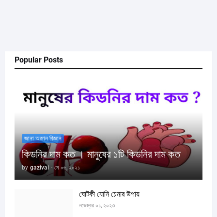
Popular Posts
জানা অজান বিজ্ঞান
কিডনির দাম কত । মানুষের ১টি কিডনির দাম কত
by
gazivai
-
মে ০৬, ২০২১
ঘোটকী যোনি চেনার উপায়
নভেম্বর ০১, ২০২৩