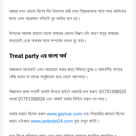
আমরা যখন কোনো বিশেষ দিন উদযাপন করি তখন প্রিয়জনদের সাথে সময় কাটানোর
জন্য এমন আয়োজন সত্যিই খুব অর্থবহ মনে হয়।
উৎসবের আমেজ বাড়াতে ভালো খাবারের কোনো বিকল্প নেই কারণ মানুষ খাবারের
মাধ্যমেই একে অপরের সাথে সম্পর্কের বন্ধন দৃঢ় করে।
Treat party এর বাংলা অর্থ
আজকাল অনেকেই এমন আয়োজন করার জন্য বিভিন্ন সুন্দর ও আকর্ষণীয় পণ্যের
খোঁজ করেন যা তাদের অনুষ্ঠানকে করে তোলে প্রাণবন্ত।
বিজ্ঞাপনে থাকা পণ্যটি আপনি কিনতে চাইলে সরাসরি কল করুন: 01751358525
অথবা 01751358526 এবং আজই অর্ডার নিশ্চিত করুন সব সময়।
অর্ডার করতে ক্লিক করুন
www.gazivai.com
এবং বিস্তারিত জানতে ক্লিক
করুন এইখানে
www.janbobd24.com
ঘুরে দেখুন সাইট।
বন্ধু কিংবা পরিবারের সাথে এমন সময় কাটানো আমাদের মানসিক প্রশান্তি ও