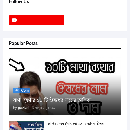
Follow Us
Popular Posts
ঔষধ.com
মাথা ব্যথার ১০ টি ঔষধের নামের তালিকা
by
gazivai
-
ডিসেম্বর ০৮, ২০২০
কাশির ঔষধ ট্যাবলেট ১০ টি ভালো ঔষধ