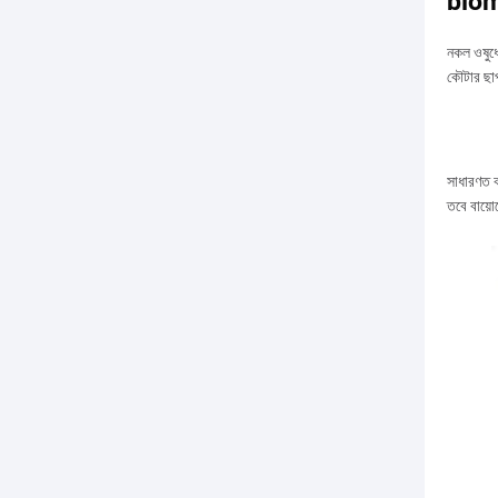
bioma
নকল ওষুধে
কৌটার ছাপ
সাধারণত ব
তবে বায়ো