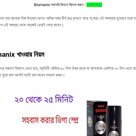
Biomanix সরাসরি কিনতে ক্লিক করুন -
এখনই কিনুন
খা যায় অনেকে লিঙ্গ উত্থান হলেও অধিক সময় বীর্য ধরে রাখতে পারে না,যারা এই সমস্যায় ভুগছেন তারা বা
লে এই সমস্যা থেকে সহজেই রেহাই পেয়ে যাবেন।
nix খাওয়ার নিয়ম
করে সকালে বিকালে খেতে হবে, প্রতিটি কৌটায় ৬০ পিস ঔষধ থাকে যা আপনাকে একটানা ৩০ দিন খেতে 
র পুরো মাস আপনি যতটা কম পারেন সহবাস করুন।