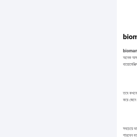
biom
bioma
অনেক অসাধ
বায়োমেন
তবে কখনো
করে জেনে 
সবচেয়ে ভ
পারবেন বর