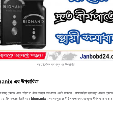
ব্যায়োমেনিক্স ক্যাপসুল এর উপকারিতা
anix এর উপকারিতা
ক্স হচ্ছে পুরুষের যৌন শক্তি বা যৌন সমস্যা সমাধানের একটি সমাধান। বায়োমেনিক্স ক্যাপসুল সেবনে পুরুষ
ূর হয় যৌন সক্ষমতা তৈরি হয়।
biomanix
সেবনের পুরুষের বীর্য পাতলা ঘন এবং দ্রুত বীর্যপাত রোধ কর