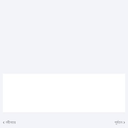
নবীনতর
পূর্বতন