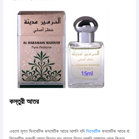
কস্তুরী আতর
এগুলো মূলত সিনথেটিক কসমেটিক আতর আপনি যদি
সিন্থেটিক
কসমেটিক আতর বা
সিন্থেটিক কস্তুরী আতর কিনতে চান তাহলে কিন্তু আপনি আমাদের থেকে কিনতে