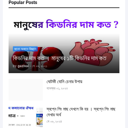
Popular Posts
জানা অজান বিজ্ঞান
কিডনির দাম কত । মানুষের ১টি কিডনির দাম কত
by
gazivai
-
মে ০৬, ২০২১
ঘোটকী যোনি চেনার উপায়
নভেম্বর ০১, ২০২৩
স্বপ্নে শিং মাছ দেখলে কি হয় । স্বপ্নে শিং মাছ
দেখার অর্থ
মে ০৮, ২০২৪