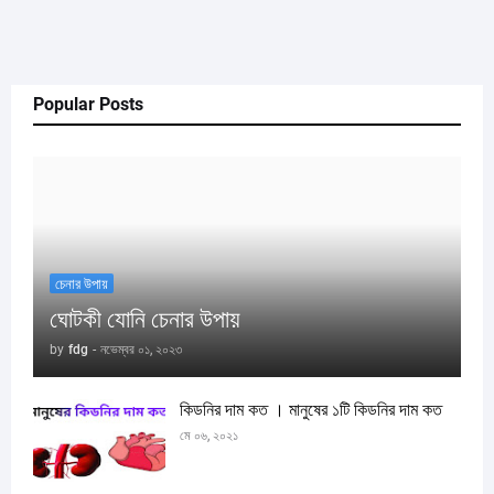
Popular Posts
চেনার উপায়
ঘোটকী যোনি চেনার উপায়
by
fdg
-
নভেম্বর ০১, ২০২৩
কিডনির দাম কত । মানুষের ১টি কিডনির দাম কত
মে ০৬, ২০২১