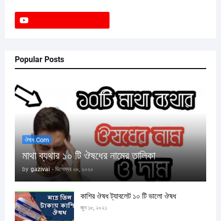
Popular Posts
ঔষধ.com
মাথা ব্যথার ১০ টি ঔষধের নামের তালিকা
by
gazivai
-
ডিসেম্বর ০৮, ২০২০
কাশির ঔষধ ট্যাবলেট ১০ টি ভালো ঔষধ
জুন ১৮, ২০২১