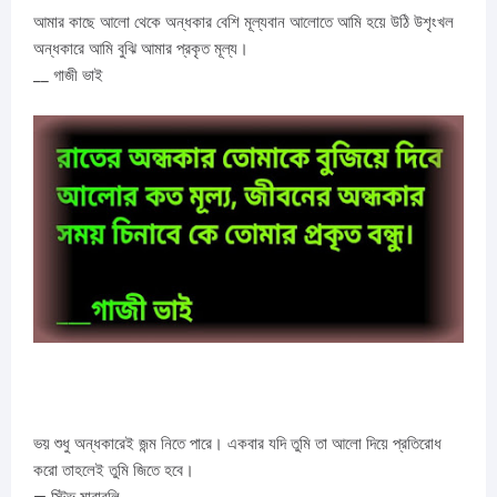
আমার কাছে আলো থেকে অন্ধকার বেশি মূল্যবান আলোতে আমি হয়ে উঠি উশৃংখল
অন্ধকারে আমি বুঝি আমার প্রকৃত মূল্য।
__ গাজী ভাই
ভয় শুধু অন্ধকারেই জন্ম নিতে পারে। একবার যদি তুমি তা আলো দিয়ে প্রতিরোধ
করো তাহলেই তুমি জিতে হবে।
— স্টিভ মারাবলি