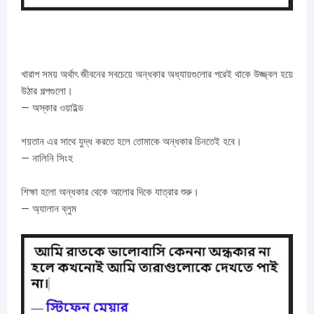
খারাপ সময় অর্থাৎ জীবনের সবচেয়ে অন্ধকার অধ্যায়গুলোর পরেই থাকে উজ্জ্বল হয়ে
উঠার গল্পগুলো।
— অস্কার ওয়াইল্ড
শয়তান এর সাথে যুদ্ধ করতে হলে তোমাকে অন্ধকার চিনতেই হবে।
— নালিনি সিংহ
শিক্ষা হলো অন্ধকার থেকে আলোর দিকে যাত্রার শুরু।
— অ্যালান ব্লুম