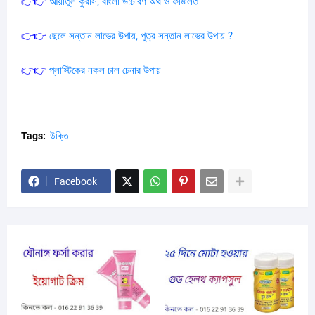
👉👉
আয়াতুল
কুরসি
,
বাংলা
উচ্চারণ
অর্থ
ও
ফজিলত
👉👉
ছেলে
সন্তান
লাভের
উপায়
,
পুত্র
সন্তান
লাভের
উপায়
?
👉👉
প্লাস্টিকের
নকল
চাল
চেনার
উপায়
Tags:
উক্তি
Facebook