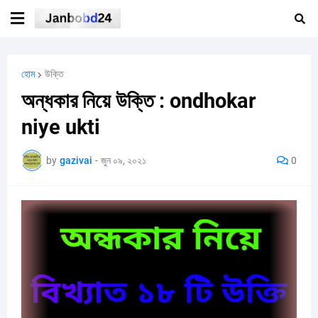
হোম
উক্তি
অন্ধকার নিয়ে উক্তি : ondhokar
niye ukti
by
gazivai
-
জুন ০৯, ২০২১
0