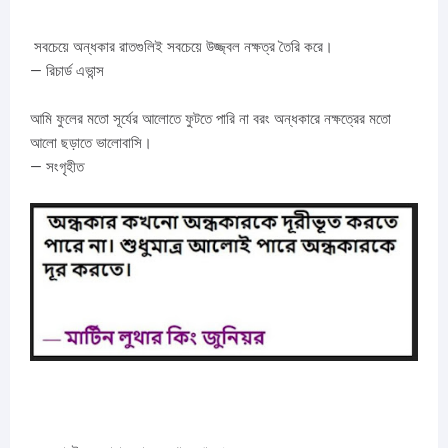
সবচেয়ে অন্ধকার রাতগুলিই সবচেয়ে উজ্জ্বল নক্ষত্র তৈরি করে।
— রিচার্ড এভান্স
আমি ফুলের মতো সূর্যের আলোতে ফুটতে পারি না বরং অন্ধকারে নক্ষত্রের মতো
আলো ছড়াতে ভালোবাসি।
— সংগৃহীত