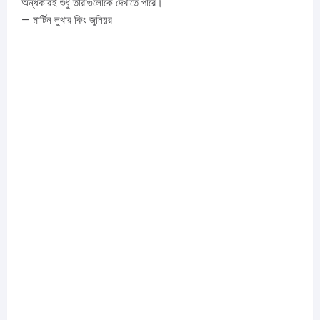
অন্ধকারই শুধু তারাগুলোকে দেখাতে পারে।
— মার্টিন লুথার কিং জুনিয়র