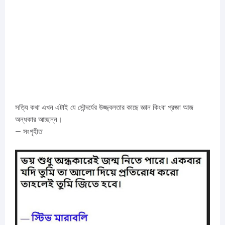
সত্যি কথা এখন এটাই যে সৌন্দর্যের উজ্জ্বলতার কাছে জ্ঞান কিংবা প্রজ্ঞা আজ
অন্ধকার আচ্ছন্ন।
— সংগৃহীত