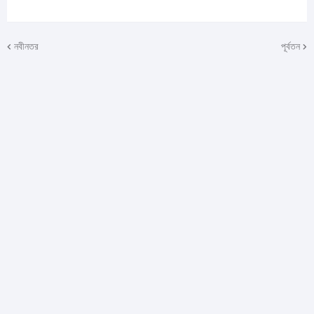
নবীনতর
পূর্বতন