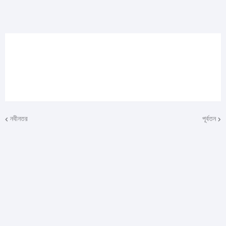
নবীনতর
পূর্বতন