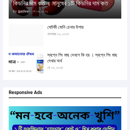
কিডনির দাম কত । মানুষের ১টি কিডনির দাম কত
by
gazivai
-
মে ০৬, ২০২১
ঘোটকী যোনি চেনার উপায়
নভেম্বর ০১, ২০২৩
স্বপ্নে শিং মাছ দেখলে কি হয় । স্বপ্নে শিং মাছ
দেখার অর্থ
মে ০৮, ২০২৪
Responsive Ads