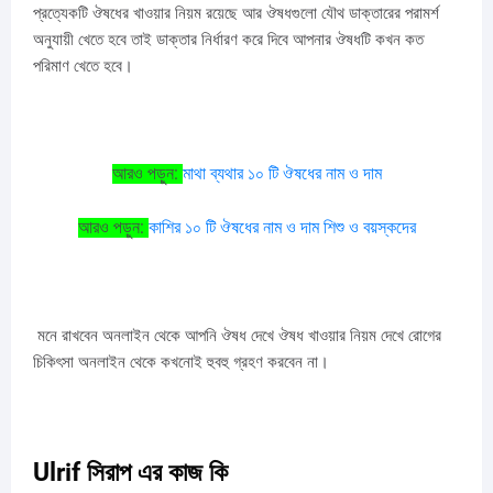
প্রত্যেকটি ঔষধের খাওয়ার নিয়ম রয়েছে আর ঔষধগুলো যৌথ ডাক্তারের পরামর্শ
অনুযায়ী খেতে হবে তাই ডাক্তার নির্ধারণ করে দিবে আপনার ঔষধটি কখন কত
পরিমাণ খেতে হবে।
:
আরও
পড়ুন
মাথা
ব্যথার
১০
টি
ঔষধের
নাম
ও
দাম
:
আরও
পড়ুন
কাশির
১০
টি
ঔষধের
নাম
ও
দাম
শিশু
ও
বয়স্কদের
মনে রাখবেন অনলাইন থেকে আপনি ঔষধ দেখে ঔষধ খাওয়ার নিয়ম দেখে রোগের
চিকিৎসা অনলাইন থেকে কখনোই হুবহু গ্রহণ করবেন না।
Ulrif সিরাপ এর কাজ কি