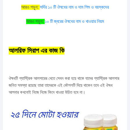
:
আরও
পড়ুন
সর্দির
১০
টি
ঔষধের
নাম
ও
দাম
শিশু
ও
বয়স্কদের
:
আরও
পড়ুন
১০
টি
জ্বরের
ঔষধের
নাম
ও
খাওয়ার
নিয়ম
আলরিফ সিরাপ এর কাজ কি
ঔষধটি গ্যাস্ট্রিক আলসারের খেতে সেবন করা হয়ে থাকে যাদের গ্যাস্ট্রিক আলসার
জনিত সমস্যা রয়েছে তারা তাদেরকে এই কৌশলটি দিয়ে থাকেন তবে এই ঔষধ
আপনার কখনোই নিজে নিজে কিনে খাওয়া উচিত হবে না।