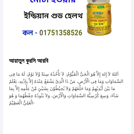
আয়াতুল কুরসি আরবি
اَللهُ لآ إِلهَ إِلاَّ هُوَ الْحَىُّ الْقَيُّوْمُ، لاَ تَأْخُذُهُ سِنَةٌ وَّلاَ نَوْمٌ، لَهُ مَا فِى
السَّمَاوَاتِ وَمَا فِى الْأَرْضِ، مَنْ ذَا الَّذِىْ يَشْفَعُ عِنْدَهُ إِلاَّ بِإِذْنِهِ، يَعْلَمُ
مَا بَيْنَ أَيْدِيْهِمْ وَمَا خَلْفَهُمْ وَلاَ يُحِيْطُوْنَ بِشَيْئٍ مِّنْ عِلْمِهِ إِلاَّ بِمَا
شَآءَ، وَسِعَ كُرْسِيُّهُ السَّمَاوَاتِ وَالْأَرْضَ، وَلاَ يَئُودُهُ حِفْظُهُمَا وَ هُوَ
الْعَلِيُّ الْعَظِيْمُ-