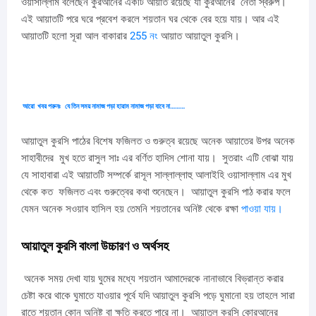
ওয়াসাল্লাম বলেছেন কুরআনের একটি আয়াত রয়েছে যা কুরআনের নেতা স্বরুপ।
এই আয়াতটি পরে ঘরে প্রবেশ করলে শয়তান ঘর থেকে বের হয়ে যায়। আর এই
আয়াতটি হলো সূরা আল বাকারার
255 নং
আয়াত আয়াতুল কুরসি।
আরো
খবর পরুনঃ
যে তিন সময় নামাজ পড়া হারাম নামাজ পড়া যাবে না
………
আয়াতুল কুরসি পাঠের বিশেষ ফজিলত ও গুরুত্ব রয়েছে অনেক আয়াতের উপর অনেক
সাহাবীদের মুখ হতে রাসুল সাঃ এর বর্ণিত হাদিস শোনা যায়। সুতরাং এটি বোঝা যায়
যে সাহাবারা এই আয়াতটি সম্পর্কে রাসূল সাল্লাল্লাহু আলাইহি ওয়াসাল্লাম এর মুখ
থেকে কত ফজিলত এবং গুরুত্বের কথা শুনেছেন। আয়াতুল কুরসি পাঠ করার ফলে
যেমন অনেক সওয়াব হাসিল হয় তেমনি শয়তানের অনিষ্ট থেকে রক্ষা
পাওয়া যায়।
আয়াতুল কুরসি বাংলা উচ্চারণ ও অর্থসহ
অনেক সময় দেখা যায় ঘুমের মধ্যে শয়তান আমাদেরকে নানাভাবে বিভ্রান্ত করার
চেষ্টা করে থাকে ঘুমাতে যাওয়ার পূর্বে যদি আয়াতুল কুরসি পড়ে ঘুমানো হয় তাহলে সারা
রাতে শয়তান কোন অনিষ্ট বা ক্ষতি করতে পারে না। আয়াতুল কুরসি কোরআনের