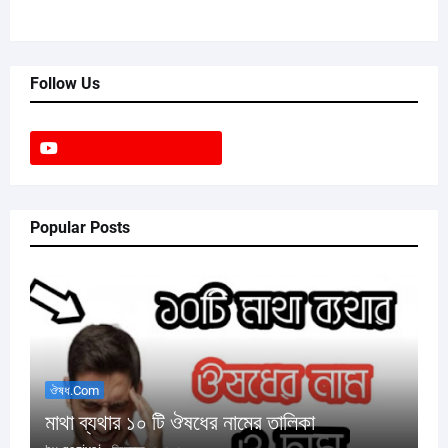
Follow Us
Popular Posts
ঔষধ.com
মাথা ব্যথার ১০ টি ঔষধের নামের তালিকা