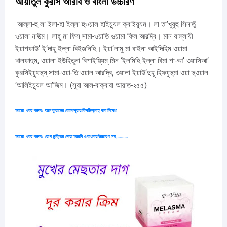
আয়াতুল কুরসি আরবি ও বাংলা উচ্চারণ
আল্লা-হু লা ইলা-হা ইল্লা হুওয়াল হাইয়্যুল ক্বাইয়্যুম। লা তা’খুযুহু সিনাতুঁ
ওয়ালা নাঊম। লাহূ মা ফিস্ সামা-ওয়াতি ওয়ামা ফিল আরদ্বি। মান যাল্লাযী
ইয়াশফাউ’ ই’ন্দাহূ ইল্লা বিইজনিহি। ইয়া’লামু মা বাইনা আইদিহিম ওয়ামা
খালফাহুম, ওয়ালা ইউহিতূনা বিশাইয়্যিম্ মিন ‘ইলমিহি ইল্লা বিমা শা-আ’ ওয়াসিআ’
কুরসিইয়্যুহুস্ সামা-ওয়া-তি ওয়াল আরদ্বি, ওয়ালা ইয়াউ’দুহূ হিফযুহুমা ওয়া হুওয়াল
‘আলিইয়্যুল আ’জিম। (সূরা আল-বাক্বারা আয়াত-২৫৫)
আরো
খবর পরুনঃ
আল কুরানের কোন সূরায় বিসমিল্লাহ বলা নিষেধ
আরো
খবর পরুনঃ
রোগ মুক্তির দোয়া আরবি ও বাংলায় উচ্চারণ সহ
……….