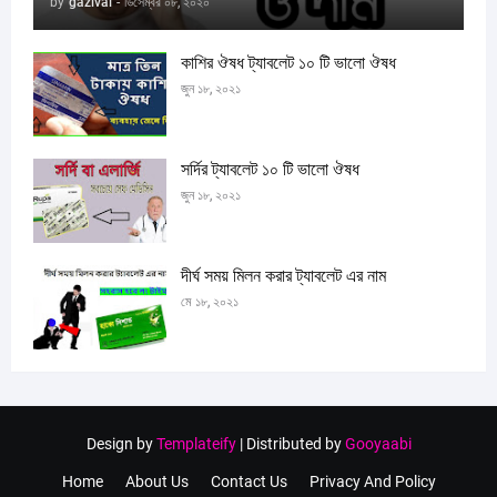
by
gazivai
-
ডিসেম্বর ০৮, ২০২০
কাশির ঔষধ ট্যাবলেট ১০ টি ভালো ঔষধ
জুন ১৮, ২০২১
সর্দির ট্যাবলেট ১০ টি ভালো ঔষধ
জুন ১৮, ২০২১
দীর্ঘ সময় মিলন করার ট্যাবলেট এর নাম
মে ১৮, ২০২১
Design by
Templateify
| Distributed by
Gooyaabi
Home
About Us
Contact Us
Privacy And Policy