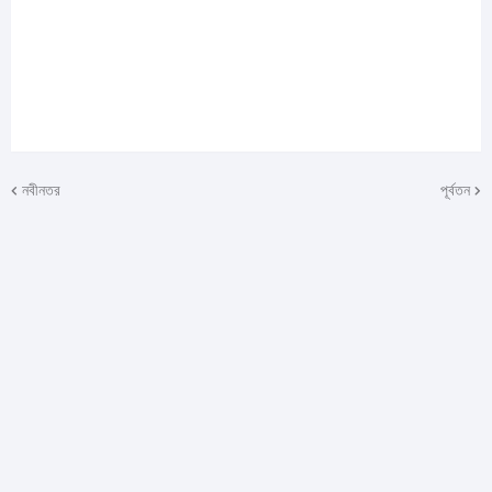
নবীনতর
পূর্বতন